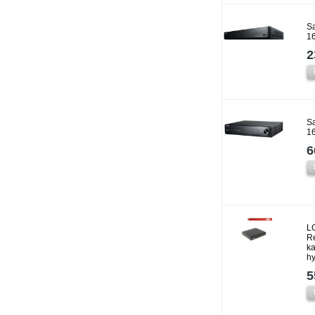
S
1
2
S
1
6
LC
Re
k
h
5