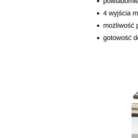
powiadomie
4 wyjścia m
możliwość p
gotowość d