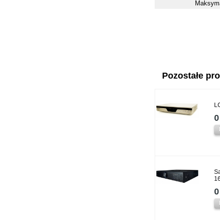
Maksyma
Pozostałe prod
L
0
S
1
0