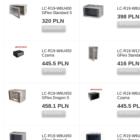
LC-R19-W6U400
LC-R19-W8U
GFlex Standard S
398 PLN
320 PLN
Do koszyka
Do koszyka
LC-R19-W4U450
LC-R19-W12
Czarna
GFlex Standa
445.5 PLN
416 PLN
Do koszyka
Do koszyka
LC-R19-W9U450
LC-R19-W6U
GFlex Dragon S
Czarna
458.1 PLN
445.5 P
Do koszyka
Do koszyka
LC-R19-W9U450
LC-R19-W9U