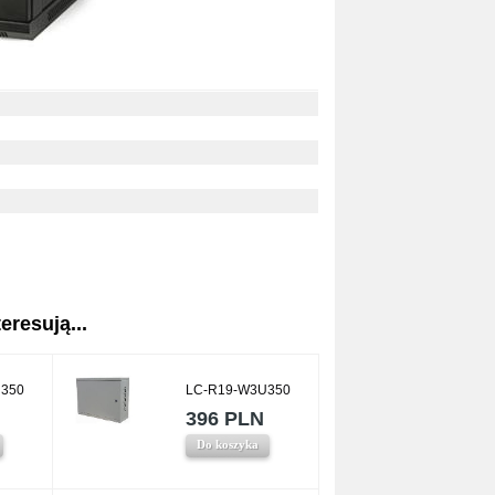
eresują...
350
LC-R19-W3U350
396 PLN
Do koszyka