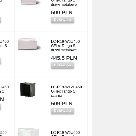
 S
GFlex Tango S
drzwi metalowe
500 PLN
Do koszyka
U400
LC-R19-W6U450
rd S
GFlex Tango S
drzwi metalowe
445.5 PLN
Do koszyka
U450
LC-R19-W12U450
n S
GFlex Tango S
czarna
LN
509 PLN
Do koszyka
550
LC-R19-W6U600