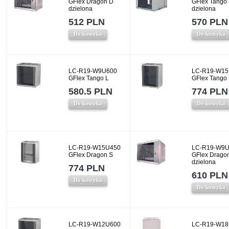
GFlex Dragon D
GFlex Tango
dzielona
dzielona
512 PLN
570 PLN
Do koszyka
Do koszyka
LC-R19-W9U600
LC-R19-W15
GFlex Tango L
GFlex Tango
580.5 PLN
774 PLN
Do koszyka
Do koszyka
LC-R19-W15U450
LC-R19-W9U
GFlex Dragon S
GFlex Drago
dzielona
774 PLN
610 PLN
Do koszyka
Do koszyka
LC-R19-W12U600
LC-R19-W18