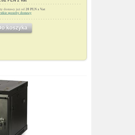
.02 PLN z Vat
ty dostawy już od
20 PLN z Vat
stkie sposoby dostawy
Do koszyka