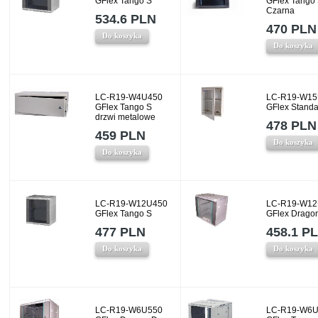
GFlex Tango S
GFlex Tango
Czarna
534.6 PLN
470 PLN
Do koszyka
Do koszyka
LC-R19-W4U450
LC-R19-W15
GFlex Tango S
GFlex Standa
drzwi metalowe
478 PLN
459 PLN
Do koszyka
Do koszyka
LC-R19-W12U450
LC-R19-W12
GFlex Tango S
GFlex Drago
477 PLN
458.1 P
Do koszyka
Do koszyka
LC-R19-W6U550
LC-R19-W6U