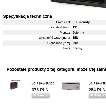
Specyfikacja techniczna
Producent
LC Security
Standard Rack
19"
Montaż
ścienny
Wysokość wewnętrzna
15U
Głębokość [mm]
450
Kolor
czarny
Pozostałe produkty z tej kategorii, może Cię zaint
LC-R19-W2U350
LC-R19-W4U
378 PLN
254 PLN
Do koszyka
Do koszyka