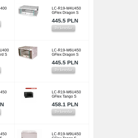
400
LC-R19-W4U450
GFlex Dragon S
445.5 PLN
Do koszyka
U400
LC-R19-W6U450
rd S
GFlex Dragon S
445.5 PLN
Do koszyka
450
LC-R19-W6U450
GFlex Tango S
LN
458.1 PLN
Do koszyka
450
LC-R19-W9U450