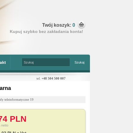
Twój koszyk:
0
Kupuj szybko bez zakładania konta!
akt
tel.
+48 504 500 007
arna
afy teleinformatyczne 19
74 PLN
 netto