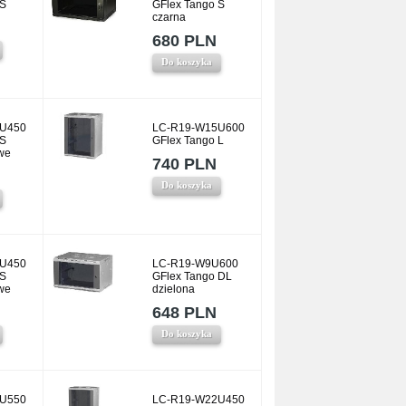
 S
GFlex Tango S
czarna
680 PLN
Do koszyka
U450
LC-R19-W15U600
 S
GFlex Tango L
we
740 PLN
Do koszyka
U450
LC-R19-W9U600
 S
GFlex Tango DL
we
dzielona
648 PLN
Do koszyka
U550
LC-R19-W22U450