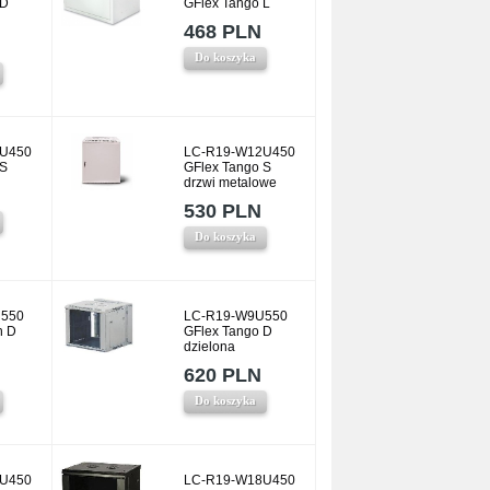
 D
GFlex Tango L
468 PLN
Do koszyka
U450
LC-R19-W12U450
 S
GFlex Tango S
drzwi metalowe
530 PLN
Do koszyka
550
LC-R19-W9U550
n D
GFlex Tango D
dzielona
620 PLN
Do koszyka
U450
LC-R19-W18U450