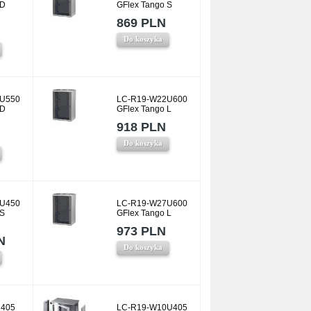
 D
GFlex Tango S
869 PLN
Do koszyka
U550
LC-R19-W22U600
 D
GFlex Tango L
918 PLN
Do koszyka
U450
LC-R19-W27U600
 S
GFlex Tango L
973 PLN
N
Do koszyka
405
LC-R19-W10U405