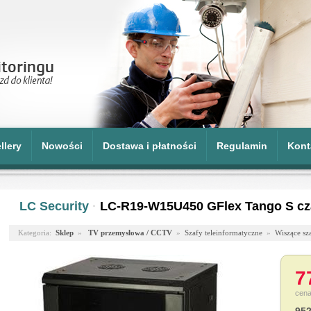
llery
Nowości
Dostawa i płatności
Regulamin
Kont
LC Security
·
LC-R19-W15U450 GFlex Tango S cz
Kategoria:
Sklep
»
TV przemysłowa / CCTV
»
Szafy teleinformatyczne
»
Wiszące sz
7
cena