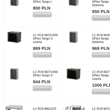
GFlex Tango L
GFlex Tango
dzielona
800 PLN
850 PLN
Do koszyka
Do koszyka
LC-R19-W22U450
LC-R19-W18
GFlex Tango S
GFlex Tango
czarna
dzielona
869 PLN
969 PLN
Do koszyka
Do koszyka
LC-R19-W27U450
LC-R19-W27
GFlex Tango S
GFlex Tango
czarna
944 PLN
1000 PL
Do koszyka
Do koszyka
LC-R19-W6U370
LC-R19-W7U