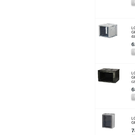
L
G
dz
6
L
G
c
6
L
G
7