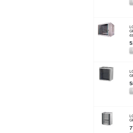
L
G
dz
5
L
G
5
L
G
7