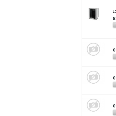
L
8
0
0
0