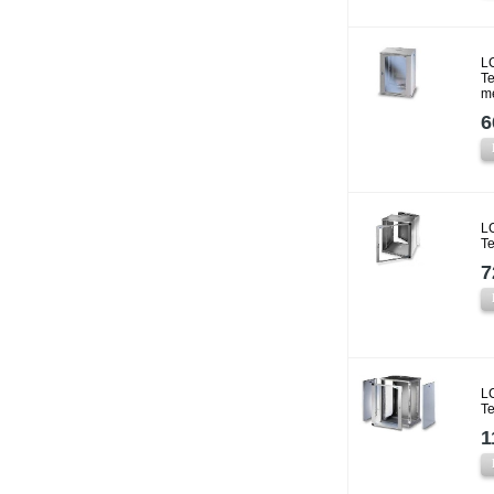
L
Te
m
6
L
T
7
L
T
1