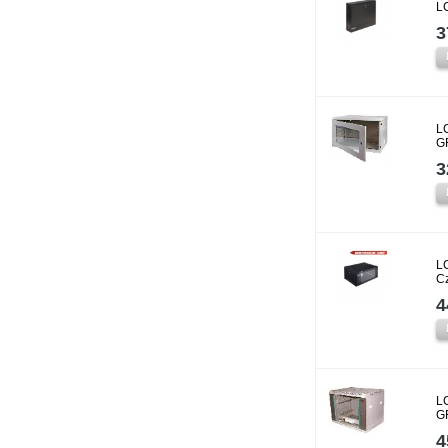
L
3
L
GF
3
L
C
4
L
G
4