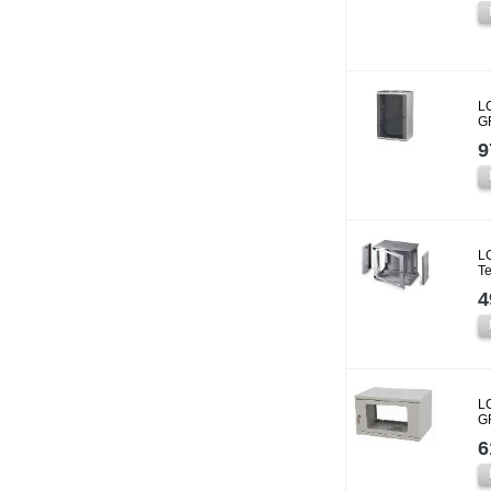
L
G
9
L
T
4
L
G
6