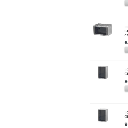
L
G
dz
6
L
G
8
L
G
9