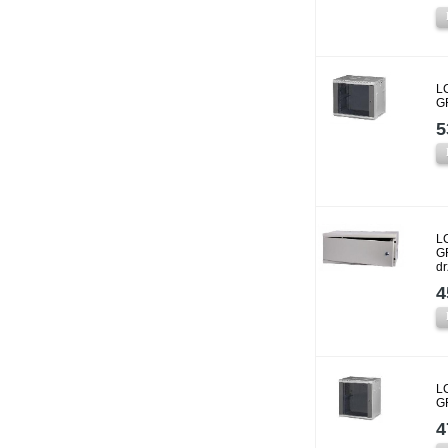
L
G
5
L
G
d
4
L
G
4