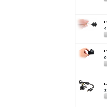
L
4
L
0
L
1