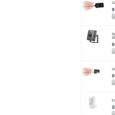
L
0
S
3
0
L
0
L
2