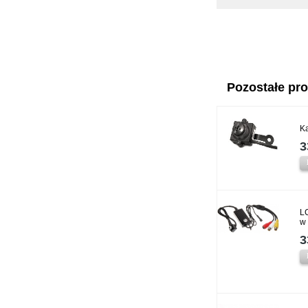
Pozostałe prod
K
3
L
w
3