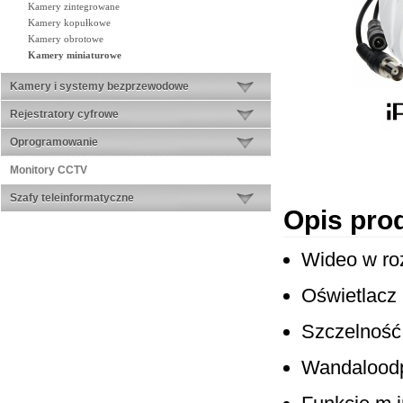
Kamery zintegrowane
Kamery kopułkowe
Kamery obrotowe
Kamery miniaturowe
Kamery i systemy bezprzewodowe
Rejestratory cyfrowe
Oprogramowanie
Monitory CCTV
Szafy teleinformatyczne
Opis pro
Wideo w roz
Oświetlacz
Szczelność
Wandaloodp