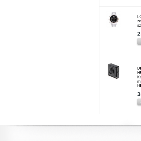
L
z
s
2
D
H
K
mi
H
3