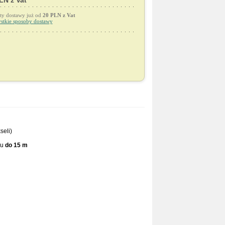
LN z Vat
ty dostawy już od
20 PLN z Vat
stkie sposoby dostawy
seli)
iu
do 15 m