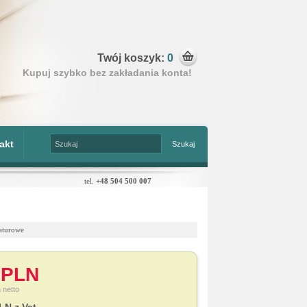
Twój koszyk:
0
Kupuj szybko bez zakładania konta!
akt
tel.
+48 504 500 007
aturowe
 PLN
 netto