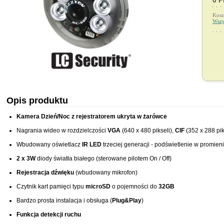
0 P
Kosz
Wszy
Opis produktu
Kamera Dzień/Noc z rejestratorem ukryta w żarówce
Nagrania wideo w rozdzielczości
VGA
(640 x 480 pikseli),
CIF
(352 x 288 pik
Wbudowany oświetlacz
IR LED
trzeciej generacji - podświetlenie w promien
2 x 3W
diody światła białego (sterowane pilotem On / Off)
Rejestracja dźwięku
(wbudowany mikrofon)
Czytnik kart pamięci typu
microSD
o pojemności do
32GB
Bardzo prosta instalacja i obsługa (
Plug&Play
)
Funkcja detekcji ruchu