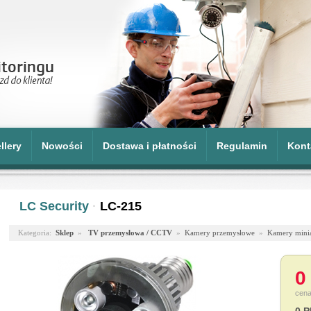
llery
Nowości
Dostawa i płatności
Regulamin
Kont
LC Security
·
LC-215
Kategoria:
Sklep
»
TV przemysłowa / CCTV
»
Kamery przemysłowe
»
Kamery mini
0
cena