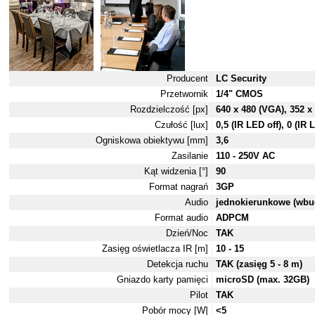
Producent
LC Security
Przetwornik
1/4" CMOS
Rozdzielczość [px]
640 x 480 (VGA), 352 x 
Czułość [lux]
0,5 (IR LED off), 0 (IR
Ogniskowa obiektywu [mm]
3,6
Zasilanie
110 - 250V AC
Kąt widzenia [°]
90
Format nagrań
3GP
Audio
jednokierunkowe (wbu
Format audio
ADPCM
Dzień/Noc
TAK
Zasięg oświetlacza IR [m]
10 - 15
Detekcja ruchu
TAK (zasięg 5 - 8 m)
Gniazdo karty pamięci
microSD (max. 32GB)
Pilot
TAK
Pobór mocy [W]
<5