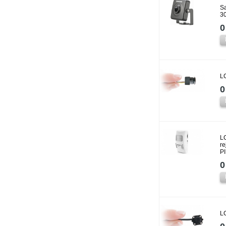
S
3
0
L
0
LC
re
P
0
L