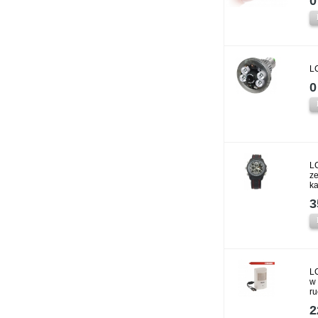
0
L
0
L
ze
k
3
L
w 
r
2