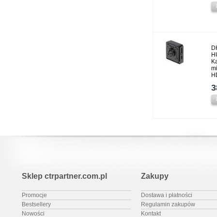
D
H
K
mi
H
3
Sklep ctrpartner.com.pl
Zakupy
Promocje
Dostawa i płatności
Bestsellery
Regulamin zakupów
Nowości
Kontakt