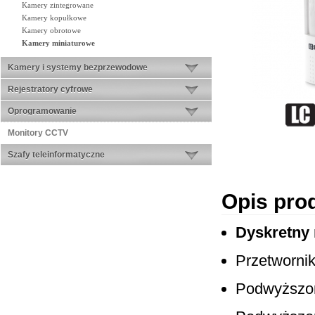
Kamery zintegrowane
Kamery kopułkowe
Kamery obrotowe
Kamery miniaturowe
Kamery i systemy bezprzewodowe
Rejestratory cyfrowe
Oprogramowanie
Monitory CCTV
Szafy teleinformatyczne
Opis pro
Dyskretny
Przetworni
Podwyższon