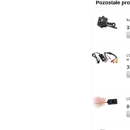
Pozostałe prod
K
3
L
w
3
L
0