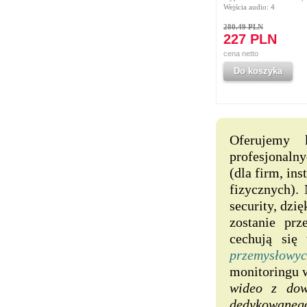
Wejścia audio: 4
280.49 PLN
227 PLN
cena netto
Do koszyka
Oferujemy
profesjonaln
(dla firm, in
fizycznych).
security, dz
zostanie pr
cechują się
przemysłowy
monitoringu 
wideo z dow
dedykowaneg