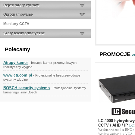
Rejestratory cyfrowe
Oprogramowanie
Monitory CCTV
Szafy teleinformatyczne
Polecamy
PROMOCJE
z
Atrapy kamer
- Imitacje kamer przemysłowych,
realistyczny wygląd
www.ctr.com.pl
- Profesjonalne bezprzewodowe
systemy wizyjne
BOSCH security systems
- Profesjonalne systemy
kameringu firmy Bosch
LC-4000 hybrydowy
CCTV / AHD / IP
LC 
Wejścia wideo: 4 x BNC +
Wyjścia wideo: 1 x VGA,