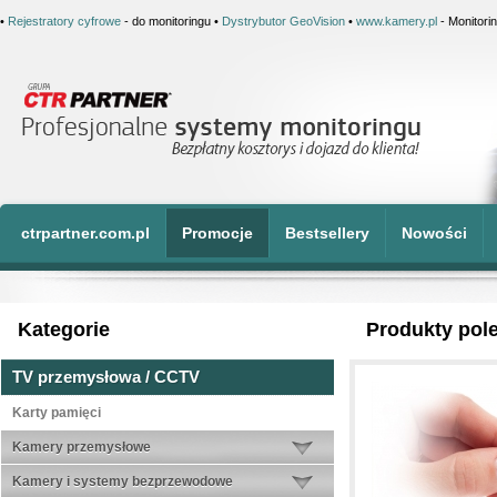
•
Rejestratory cyfrowe
- do monitoringu •
Dystrybutor GeoVision
•
www.kamery.pl
- Monitori
ctrpartner.com.pl
Promocje
Bestsellery
Nowości
Kategorie
Produkty pol
TV przemysłowa / CCTV
Karty pamięci
Kamery przemysłowe
Kamery i systemy bezprzewodowe